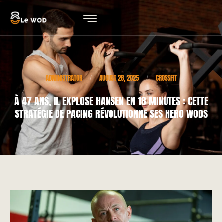
ADMINISTRATOR
AUGUST 28, 2025
CROSSFIT
/
/
À 47 ANS, IL EXPLOSE HANSEN EN 18 MINUTES : CETTE
STRATÉGIE DE PACING RÉVOLUTIONNE SES HERO WODS