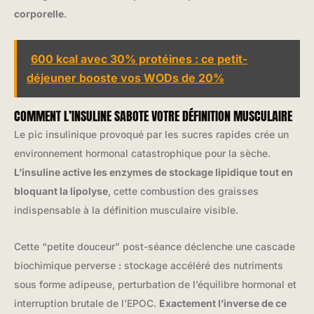
corporelle
.
600 kcal avec 30% protéines : ce petit-
déjeuner booste vos WODs de 20%
COMMENT L’INSULINE SABOTE VOTRE DÉFINITION MUSCULAIRE
Le pic insulinique provoqué par les sucres rapides crée un
environnement hormonal catastrophique pour la sèche.
L’insuline active les enzymes de stockage lipidique tout en
bloquant la lipolyse
, cette combustion des graisses
indispensable à la définition musculaire visible.
Cette “petite douceur” post-séance déclenche une cascade
biochimique perverse : stockage accéléré des nutriments
sous forme adipeuse, perturbation de l’équilibre hormonal et
interruption brutale de l’EPOC.
Exactement l’inverse de ce