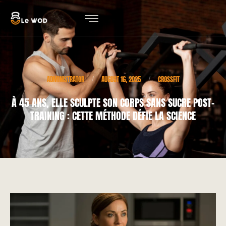
ADMINISTRATOR
AUGUST 16, 2025
CROSSFIT
/
/
À 45 ANS, ELLE SCULPTE SON CORPS SANS SUCRE POST-
TRAINING : CETTE MÉTHODE DÉFIE LA SCIENCE