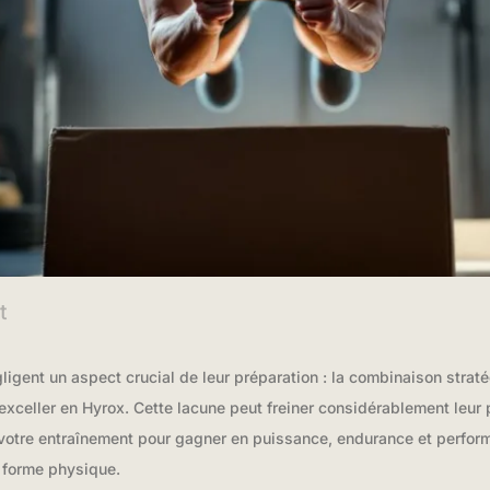
t
igent un aspect crucial de leur préparation : la combinaison straté
 exceller en Hyrox. Cette lacune peut freiner considérablement leur
otre entraînement pour gagner en puissance, endurance et perform
 forme physique.