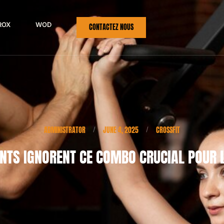
ROX
WOD
CONTACTEZ NOUS
ADMINISTRATOR
JUNE 4, 2025
CROSSFIT
/
/
TS IGNORENT CE COMBO CRUCIAL POUR 