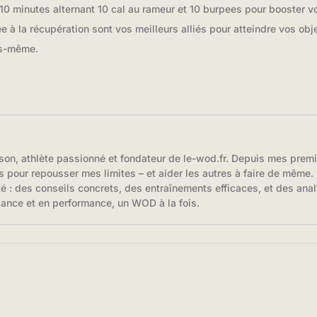
 minutes alternant 10 cal au rameur et 10 burpees pour booster v
tée à la récupération sont vos meilleurs alliés pour atteindre vos o
us-même.
son, athlète passionné et fondateur de le-wod.fr. Depuis mes prem
s pour repousser mes limites – et aider les autres à faire de même. S
té : des conseils concrets, des entraînements efficaces, et des anal
iance et en performance, un WOD à la fois.