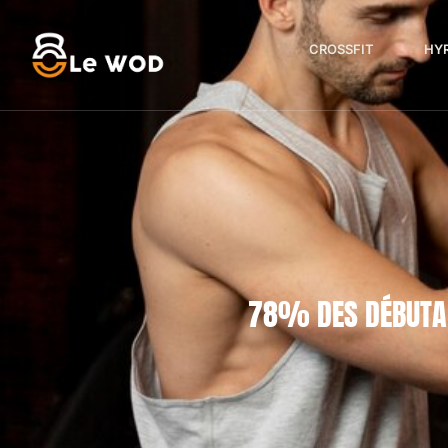
CROSSFIT
HY
78% DES DÉBUTAN