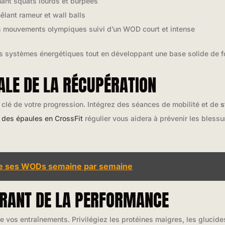
ant squats lourds et burpees
lant rameur et wall balls
les mouvements olympiques suivi d’un WOD court et intense
nts systèmes énergétiques tout en développant une base solide de f
ALE DE LA RÉCUPÉRATION
 clé de votre progression. Intégrez des séances de mobilité et de
s
 des épaules en CrossFit
régulier vous aidera à prévenir les blessu
re ses WODs semaine par semaine
BURANT DE LA PERFORMANCE
 de vos entraînements. Privilégiez les protéines maigres, les gluci