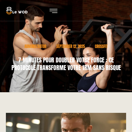
ADMINISTRATOR
SEPTEMBER 12, 2025
CROSSFIT
/
/
7 MINUTES POUR DOUBLER VOTRE FORCE : CE
PROTOCOLE TRANSFORME VOTRE 1RM SANS RISQUE