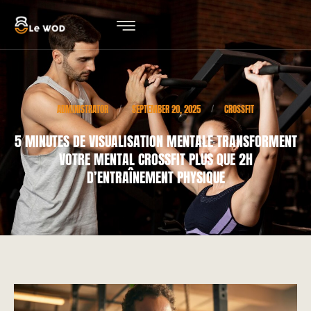
ADMINISTRATOR
SEPTEMBER 20, 2025
CROSSFIT
/
/
5 MINUTES DE VISUALISATION MENTALE TRANSFORMENT
VOTRE MENTAL CROSSFIT PLUS QUE 2H
D’ENTRAÎNEMENT PHYSIQUE