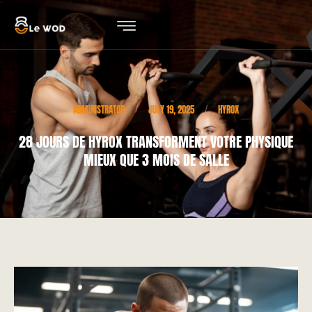
ADMINISTRATOR
JULY 19, 2025
HYROX
/
/
28 JOURS DE HYROX TRANSFORMENT VOTRE PHYSIQUE
MIEUX QUE 3 MOIS DE SALLE